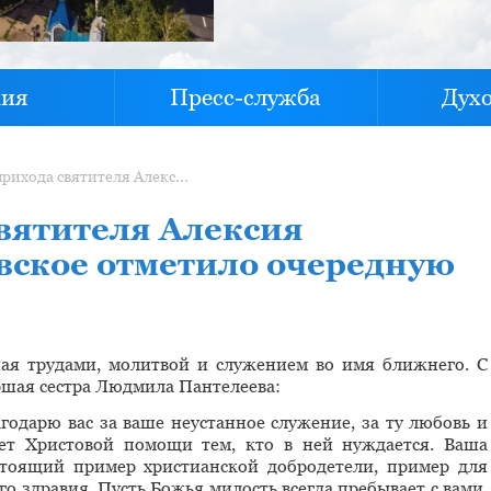
хия
Пресс-служба
Дух
Сестричество прихода святителя Алексия Московского п. Алексеевское отметило очередную годовщину
святителя Алексия
евское отметило очередную
ная трудами, молитвой и служением во имя ближнего. С
ршая сестра Людмила Пантелеева:
агодарю вас за ваше неустанное служение, за ту любовь и
вет Христовой помощи тем, кто в ней нуждается. Ваша
тоящий пример христианской добродетели, пример для
о здравия. Пусть Божья милость всегда пребывает с вами,