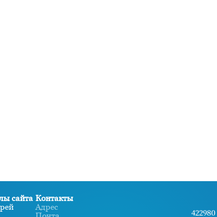
лы сайта
Контакты
рей
Адрес
422980 
Почта