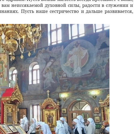
 вам неиссякаемой духовной силы, радости в служении и
наниях. Пусть наше сестричество и дальше развивается,