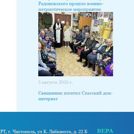
Радонежского прошло военно-
патриотическое мероприятие
5 августа 2026 г.
Священник посетил Спасский дом-
интернат
ВЕРА
РТ, г. Чистополь, ул К. Либкнехта, д. 22 Б