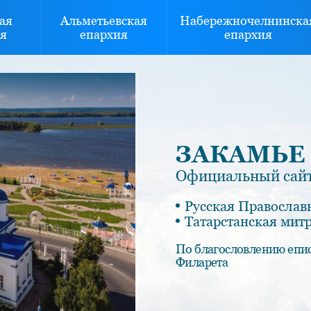
ая
Альметьевская
Набережночелнинска
я
епархия
епархия
ЗАКАМЬЕ
Официальный сайт
Русская Православ
Татарстанская мит
По благословлению епи
Филарета