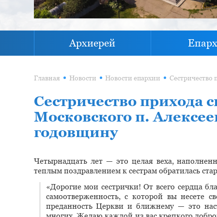
Архиерей
Епар
Главная
Новости
Новости епархии
Сестричество прихода 
Московского п. Алексе
годовщину
Четырнадцать лет — это целая веха, наполнен
теплым поздравлением к сестрам обратилась ста
«Дорогие мои сестрички! От всего сердца бл
самоотверженность, с которой вы несете с
преданность Церкви и ближнему — это нас
многих. Желаю каждой из вас крепкого доброг