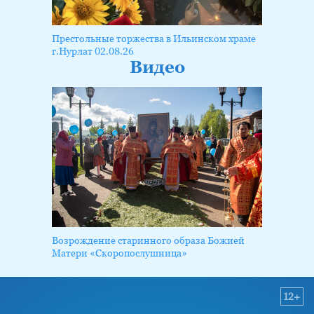
Престольные торжества в Ильинском храме
г.Нурлат 02.08.26
Видео
Возрождение старинного образа Божией
Матери «Скоропослушница»
12+